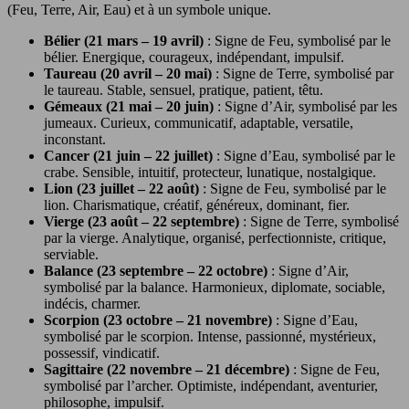
(Feu, Terre, Air, Eau) et à un symbole unique.
Bélier (21 mars – 19 avril)
: Signe de Feu, symbolisé par le
bélier. Energique, courageux, indépendant, impulsif.
Taureau (20 avril – 20 mai)
: Signe de Terre, symbolisé par
le taureau. Stable, sensuel, pratique, patient, têtu.
Gémeaux (21 mai – 20 juin)
: Signe d’Air, symbolisé par les
jumeaux. Curieux, communicatif, adaptable, versatile,
inconstant.
Cancer (21 juin – 22 juillet)
: Signe d’Eau, symbolisé par le
crabe. Sensible, intuitif, protecteur, lunatique, nostalgique.
Lion (23 juillet – 22 août)
: Signe de Feu, symbolisé par le
lion. Charismatique, créatif, généreux, dominant, fier.
Vierge (23 août – 22 septembre)
: Signe de Terre, symbolisé
par la vierge. Analytique, organisé, perfectionniste, critique,
serviable.
Balance (23 septembre – 22 octobre)
: Signe d’Air,
symbolisé par la balance. Harmonieux, diplomate, sociable,
indécis, charmer.
Scorpion (23 octobre – 21 novembre)
: Signe d’Eau,
symbolisé par le scorpion. Intense, passionné, mystérieux,
possessif, vindicatif.
Sagittaire (22 novembre – 21 décembre)
: Signe de Feu,
symbolisé par l’archer. Optimiste, indépendant, aventurier,
philosophe, impulsif.